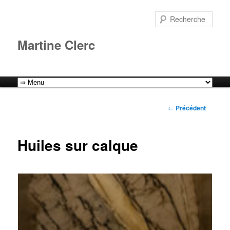
Aller
au
Rech
contenu
principal
Martine Clerc
Menu
principal
Navigation
←
Précédent
des
articles
Huiles sur calque