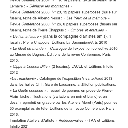
Lemaire :
« Déplacer les montagnes »
Revue
Conférence
2006, N° 23, 12 papiers superposés (huile sur
fusain), texte de Alberto Nessi :
« Les Yeux de la mémoire »
Revue
Conférence
2008, N° 26, 8 papiers superposés (fusain sur
fusain), texte de Pierre Chappuis :
« Ombres et entrailles »
dans la compagnie d’artistes amis)
« De l’un à l’autre » (
,
1
fusain : Pierre Chappuis, Éditions La Baconnière/Arts 2010
« Le Goût du monde » : C
atalogue de l’exposition collective 2010
au Musée de Bagnes, Éditions de la revue Conférence, Paris
2010.
« Cippe à Corinna Bille »
(2 fusains), L’ACEL et Éditions Infolio
2012
«De l’inachevé»
: Catalogue de l’exposition Visarte.Vaud 2013
dans les halles CFF, Gare de Lausanne, art&fiction publications.
« La Quête continue » ,
recueil de poèmes en prose de Pierre-
Alain Tâche : illustrations (variations en noir et blanc) et un
dessin reproduit en gravure par les Ateliers Moret (Paris) pour les
50 exemplaires de tête. Editions de la revue Conférence, Paris
2016.
Fondation Ateliers d’Artiste « Redécouvertes »- FAA et Editions
Infolio 2021