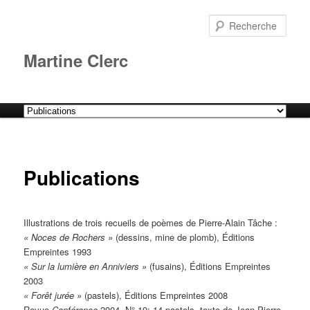
Aller
au
Rech
contenu
principal
Martine Clerc
Menu
principal
Publications
Illustrations de trois recueils de poèmes de Pierre-Alain Tâche :
« Noces de Rochers »
(dessins, mine de plomb), Éditions
Empreintes 1993
« Sur la lumière en Anniviers »
(fusains), Éditions Empreintes
2003
« Forêt jurée »
(pastels), Éditions Empreintes 2008
Revue
Conférence
2004, N° 19: 14 pastels, texte de Jean-Pierre