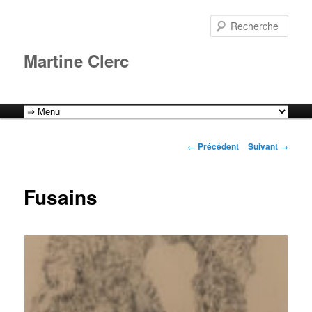
Aller
au
Rech
contenu
principal
Martine Clerc
Menu
principal
Navigation
←
Précédent
Suivant
→
des
articles
Fusains