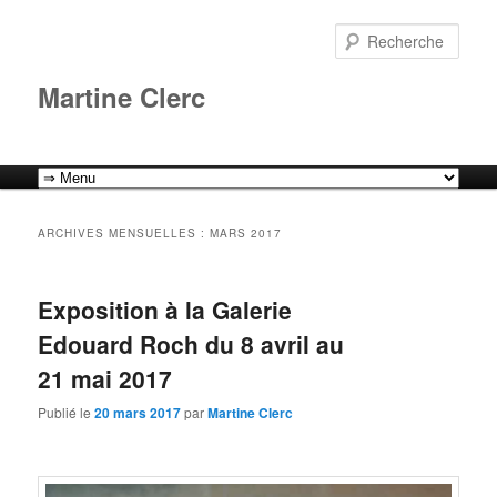
Aller
Aller
au
au
Rech
contenu
contenu
principal
secondaire
Martine Clerc
Menu
principal
ARCHIVES MENSUELLES :
MARS 2017
Exposition à la Galerie
Edouard Roch du 8 avril au
21 mai 2017
Publié le
20 mars 2017
par
Martine Clerc